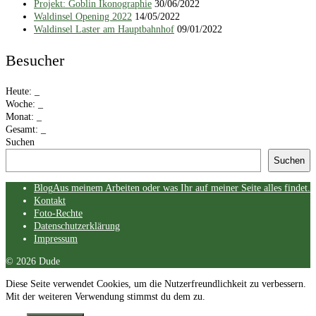
Projekt: Goblin Ikonographie
30/06/2022
Waldinsel Opening 2022
14/05/2022
Waldinsel Laster am Hauptbahnhof
09/01/2022
Besucher
Heute:
_
Woche:
_
Monat:
_
Gesamt:
_
Suchen
Suchen
Skip
Blog
Aus meinem Arbeiten oder was Ihr auf meiner Seite alles findet.
menu
Kontakt
Foto-Rechte
Datenschutzerklärung
Impressum
End
© 2026 Dude
of
Diese Seite verwendet Cookies, um die Nutzerfreundlichkeit zu verbessern.
menu
Mit der weiteren Verwendung stimmst du dem zu.