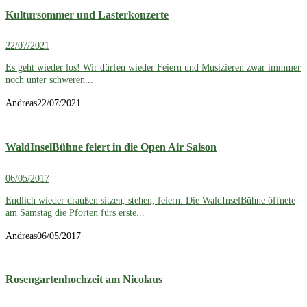
Kultursommer und Lasterkonzerte
22/07/2021
Es geht wieder los! Wir dürfen wieder Feiern und Musizieren zwar immmer
noch unter schweren...
Andreas
22/07/2021
WaldInselBühne feiert in die Open Air Saison
06/05/2017
Endlich wieder draußen sitzen, stehen, feiern. Die WaldInselBühne öffnete
am Samstag die Pforten fürs erste...
Andreas
06/05/2017
Rosengartenhochzeit am Nicolaus