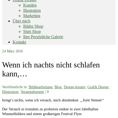
Kunden
Illustration
Marketing
Über mich
Bilder Shop
Shirt Shop
Ihre Persönliche Galerie
Kontakt
End
24
März 2016
of
menu
Wenn ich nachts nicht schlafen
kann,…
Veröffentlicht in:
Bildbearbeitung
,
Blog
,
Design-kreativ
,
Grafik Design
,
Illustration
,
Veranstaltungen
|
0
bringt’s nichts, wenn ich versuch, mich abzulenken.
„Joint Venture“
Der Versuch es trotzdem zu probieren endete in zwei fabelhaften
Wimmelbildern und einem großartigen Festival Flyer.