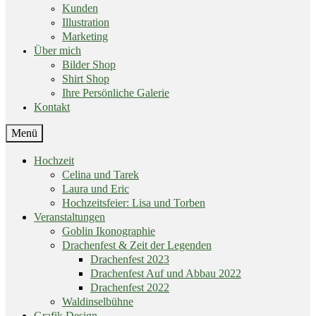
Kunden
Illustration
Marketing
Über mich
Bilder Shop
Shirt Shop
Ihre Persönliche Galerie
Kontakt
End
Menü
of
menu
Skip
Hochzeit
menu
Celina und Tarek
Laura und Eric
Hochzeitsfeier: Lisa und Torben
Veranstaltungen
Goblin Ikonographie
Drachenfest & Zeit der Legenden
Drachenfest 2023
Drachenfest Auf und Abbau 2022
Drachenfest 2022
Waldinselbühne
Grafik Design