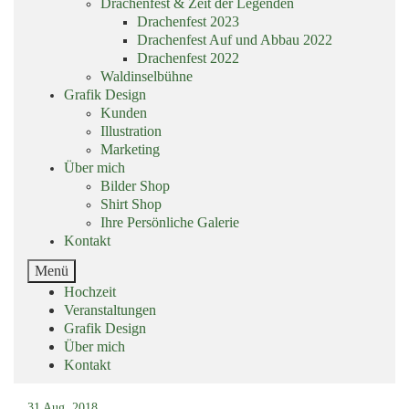
Drachenfest & Zeit der Legenden
Drachenfest 2023
Drachenfest Auf und Abbau 2022
Drachenfest 2022
Waldinselbühne
Grafik Design
Kunden
Illustration
Marketing
Über mich
Bilder Shop
Shirt Shop
Ihre Persönliche Galerie
Kontakt
End
Menü
of
Skip
Hochzeit
menu
menu
Veranstaltungen
Grafik Design
Über mich
Kontakt
End
of
31
Aug. 2018