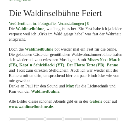
menu
Die Waldinselbühne Feiert
Veröffentlicht in:
Fotografie
,
Veranstaltungen
|
0
Die
Waldinselbühne
, wie lang ist es her. Ein Fest habe ich ja leider
verpasst weil ich „Orks im Wald gejagt habe“ was fast der Wahrheit
entspricht.
Doch die
Waldinselbühne
bot wieder mal ein Fest für die Sinne.
Die geladenen Gäste der gemütlichen Waldwohnzimmerbühne trafen
sich wiedermal zum erlesenen Musikgenuß mit
Misses Next Match
(FB)
,
Käpt`n Schickilacki (YT)
,
Der Flotte Totte (FB)
,
Panne
und Trost
zum direkten Stelldichein. Auch ich war wieder mit der
Kamera mitten drin, entsprechend hier ein paar Eindrücke wie von
mir gewohnt.
Danke an Paul für den Sound und
Max
für die Lichttechnik und
Kim von der
Waldinselbühne
.
Alle Bilder dieses schönen Abends gibt es in der
Galerie
oder auf
www.waldinselbuehne.de
.