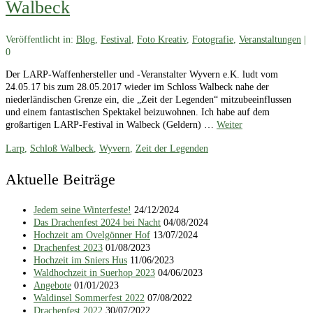
Walbeck
Veröffentlicht in:
Blog
,
Festival
,
Foto Kreativ
,
Fotografie
,
Veranstaltungen
|
0
Der LARP-Waffenhersteller und -Veranstalter Wyvern e.K. ludt vom
24.05.17 bis zum 28.05.2017 wieder im Schloss Walbeck nahe der
niederländischen Grenze ein, die „Zeit der Legenden“ mitzubeeinflussen
und einem fantastischen Spektakel beizuwohnen. Ich habe auf dem
großartigen LARP-Festival in Walbeck (Geldern) …
Weiter
Larp
,
Schloß Walbeck
,
Wyvern
,
Zeit der Legenden
Aktuelle Beiträge
Jedem seine Winterfeste!
24/12/2024
Das Drachenfest 2024 bei Nacht
04/08/2024
Hochzeit am Ovelgönner Hof
13/07/2024
Drachenfest 2023
01/08/2023
Hochzeit im Sniers Hus
11/06/2023
Waldhochzeit in Suerhop 2023
04/06/2023
Angebote
01/01/2023
Waldinsel Sommerfest 2022
07/08/2022
Drachenfest 2022
30/07/2022