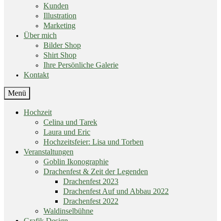
Kunden
Illustration
Marketing
Über mich
Bilder Shop
Shirt Shop
Ihre Persönliche Galerie
Kontakt
End
Menü
of
menu
Skip
Hochzeit
menu
Celina und Tarek
Laura und Eric
Hochzeitsfeier: Lisa und Torben
Veranstaltungen
Goblin Ikonographie
Drachenfest & Zeit der Legenden
Drachenfest 2023
Drachenfest Auf und Abbau 2022
Drachenfest 2022
Waldinselbühne
Grafik Design