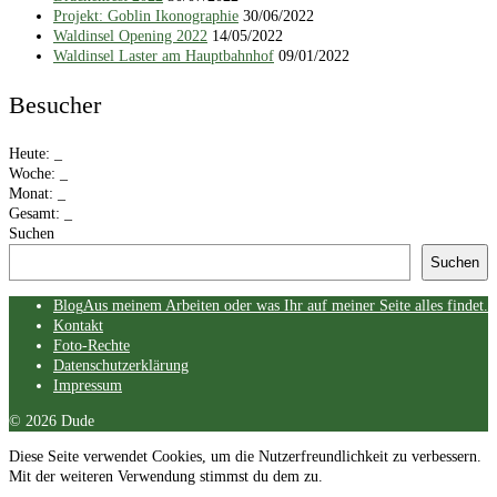
Projekt: Goblin Ikonographie
30/06/2022
Waldinsel Opening 2022
14/05/2022
Waldinsel Laster am Hauptbahnhof
09/01/2022
Besucher
Heute:
_
Woche:
_
Monat:
_
Gesamt:
_
Suchen
Suchen
Skip
Blog
Aus meinem Arbeiten oder was Ihr auf meiner Seite alles findet.
menu
Kontakt
Foto-Rechte
Datenschutzerklärung
Impressum
End
© 2026 Dude
of
Diese Seite verwendet Cookies, um die Nutzerfreundlichkeit zu verbessern.
menu
Mit der weiteren Verwendung stimmst du dem zu.