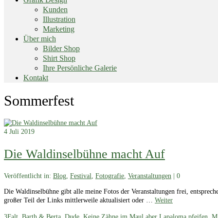
Kunden
Illustration
Marketing
Über mich
Bilder Shop
Shirt Shop
Ihre Persönliche Galerie
Kontakt
End
Sommerfest
of
menu
4
Juli 2019
Die Waldinselbühne macht Auf
Veröffentlicht in:
Blog
,
Festival
,
Fotografie
,
Veranstaltungen
|
0
Die Waldinselbühne gibt alle meine Fotos der Veranstaltungen frei, entspreche
großer Teil der Links mittlerweile aktualisiert oder …
Weiter
3Falt
,
Barth & Berta
,
Dude
,
Keine Zähne im Maul aber Lapaloma pfeifen
,
Mi