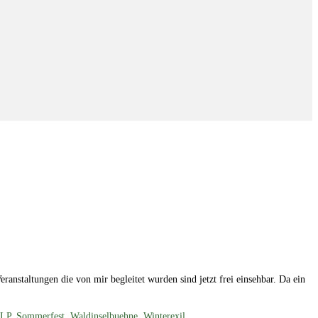
ranstaltungen die von mir begleitet wurden sind jetzt frei einsehbar. Da ein
LP
,
Sommerfest
,
Waldinselbuehne
,
Winterexil