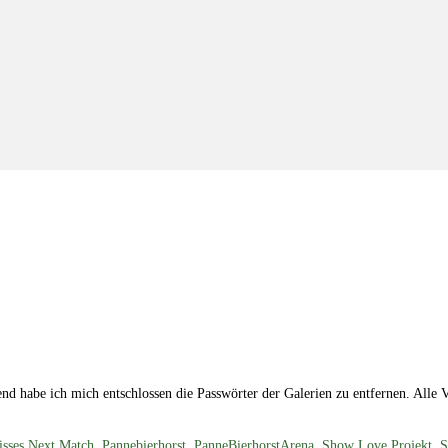
nd habe ich mich entschlossen die Passwörter der Galerien zu entfernen. Alle Ve
sses Next Match
,
Pannebierhorst
,
PanneBierhorstArena
,
Show Love Projekt
,
S