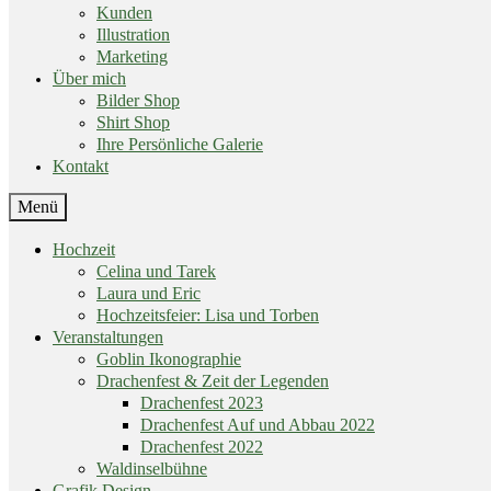
Kunden
Illustration
Marketing
Über mich
Bilder Shop
Shirt Shop
Ihre Persönliche Galerie
Kontakt
End
Menü
of
menu
Skip
Hochzeit
menu
Celina und Tarek
Laura und Eric
Hochzeitsfeier: Lisa und Torben
Veranstaltungen
Goblin Ikonographie
Drachenfest & Zeit der Legenden
Drachenfest 2023
Drachenfest Auf und Abbau 2022
Drachenfest 2022
Waldinselbühne
Grafik Design