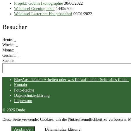
Projekt: Goblin Ikonographie
30/06/2022
Waldinsel Opening 2022
14/05/2022
Waldinsel Laster am Hauptbahnhof
09/01/2022
Besucher
Heute:
_
Woche:
_
Monat:
_
Gesamt:
_
Suchen
Skip
Blog
Aus meinem Arbeiten oder was Ihr auf meiner Seite alles findet.
menu
Kontakt
Foto-Rechte
Datenschutzerklärung
Impressum
End
© 2026 Dude
of
Diese Seite verwendet Cookies, um die Nutzerfreundlichkeit zu verbessern. 
menu
Verstanden
Datenschutzerklärung