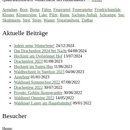
Arendsee
,
Boot
,
Boote
,
Fähre
,
Feuerspiel
,
Feuerspieler
,
Friedrichsmilde
,
Kloster
,
Klosterruine
,
Lake
,
Pilze
,
Ruine
,
Sachsen-Anhalt
,
Schrampe
,
See
,
Skulpturen
,
Steg
,
Stege
,
Wasser
,
Yogarundweg
,
Zießau
Aktuelle Beiträge
Jedem seine Winterfeste!
24/12/2024
Das Drachenfest 2024 bei Nacht
04/08/2024
Hochzeit am Ovelgönner Hof
13/07/2024
Drachenfest 2023
01/08/2023
Hochzeit im Sniers Hus
11/06/2023
Waldhochzeit in Suerhop 2023
04/06/2023
Angebote
01/01/2023
Waldinsel Sommerfest 2022
07/08/2022
Drachenfest 2022
30/07/2022
Projekt: Goblin Ikonographie
30/06/2022
Waldinsel Opening 2022
14/05/2022
Waldinsel Laster am Hauptbahnhof
09/01/2022
Besucher
Heute:
_