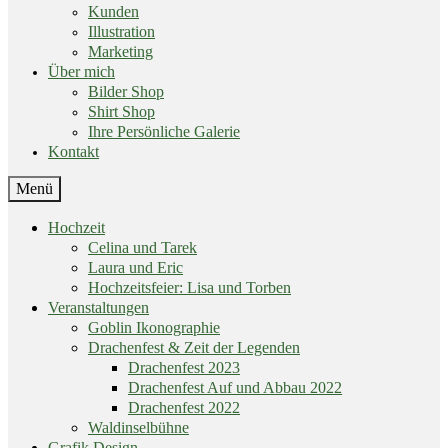
Kunden
Illustration
Marketing
Über mich
Bilder Shop
Shirt Shop
Ihre Persönliche Galerie
Kontakt
End
Menü
of
menu
Skip
Hochzeit
menu
Celina und Tarek
Laura und Eric
Hochzeitsfeier: Lisa und Torben
Veranstaltungen
Goblin Ikonographie
Drachenfest & Zeit der Legenden
Drachenfest 2023
Drachenfest Auf und Abbau 2022
Drachenfest 2022
Waldinselbühne
Grafik Design