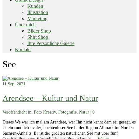
Kunden
Illustration
Marketing
Über mich
Bilder Shop
Shirt Shop
Ihre Persönliche Galerie
Kontakt
End
See
of
menu
11
Sep. 2021
Arendsee – Kultur und Natur
Veröffentlicht in:
Foto Kreativ
,
Fotografie
,
Natur
|
0
Dieses We war ich mal am Arendsee, wer Ihn nicht kennt dem sei gesagt, es
ist ein rundlich-ovaler, buchtenloser See in der Region Altmark im Norden
Sachsen-Anhalts. Er ist der größten natürlichen See mit über fünf
Quadratkilometern Wasserfläche des Bundeslandes …
Weiter