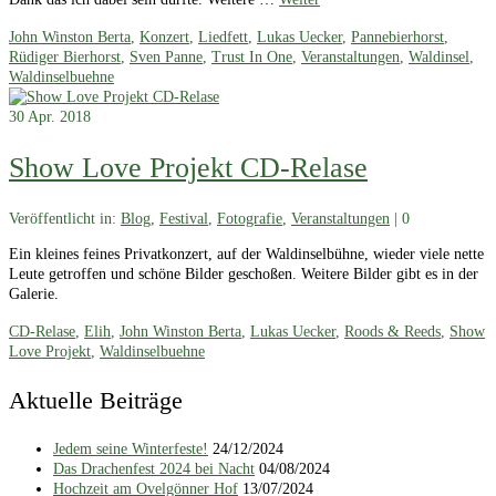
John Winston Berta
,
Konzert
,
Liedfett
,
Lukas Uecker
,
Pannebierhorst
,
Rüdiger Bierhorst
,
Sven Panne
,
Trust In One
,
Veranstaltungen
,
Waldinsel
,
Waldinselbuehne
30
Apr. 2018
Show Love Projekt CD-Relase
Veröffentlicht in:
Blog
,
Festival
,
Fotografie
,
Veranstaltungen
|
0
Ein kleines feines Privatkonzert, auf der Waldinselbühne, wieder viele nette
Leute getroffen und schöne Bilder geschoßen. Weitere Bilder gibt es in der
Galerie.
CD-Relase
,
Elih
,
John Winston Berta
,
Lukas Uecker
,
Roods & Reeds
,
Show
Love Projekt
,
Waldinselbuehne
Aktuelle Beiträge
Jedem seine Winterfeste!
24/12/2024
Das Drachenfest 2024 bei Nacht
04/08/2024
Hochzeit am Ovelgönner Hof
13/07/2024