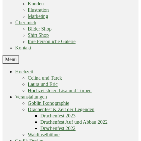
Kunden
Illustration
Marketing
Über mich
Bilder Shop
Shirt Shop
Ihre Persönliche Galerie
Kontakt
End
Menü
of
menu
Skip
Hochzeit
menu
Celina und Tarek
Laura und Eric
Hochzeitsfeier: Lisa und Torben
Veranstaltungen
Goblin Ikonographie
Drachenfest & Zeit der Legenden
Drachenfest 2023
Drachenfest Auf und Abbau 2022
Drachenfest 2022
Waldinselbühne
Grafik Design