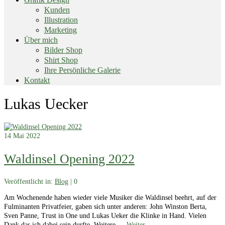
Kunden
Illustration
Marketing
Über mich
Bilder Shop
Shirt Shop
Ihre Persönliche Galerie
Kontakt
End
Lukas Uecker
of
menu
14
Mai 2022
Waldinsel Opening 2022
Veröffentlicht in:
Blog
|
0
Am Wochenende haben wieder viele Musiker die Waldinsel beehrt, auf der
Fulminanten Privatfeier, gaben sich unter anderen: John Winston Berta,
Sven Panne, Trust in One und Lukas Ueker die Klinke in Hand. Vielen
Dank das ich dabei sein durfte. Weitere …
Weiter