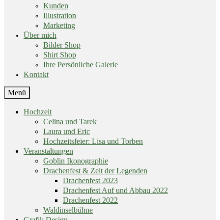
Kunden
Illustration
Marketing
Über mich
Bilder Shop
Shirt Shop
Ihre Persönliche Galerie
Kontakt
End
Menü
of
menu
Skip
Hochzeit
menu
Celina und Tarek
Laura und Eric
Hochzeitsfeier: Lisa und Torben
Veranstaltungen
Goblin Ikonographie
Drachenfest & Zeit der Legenden
Drachenfest 2023
Drachenfest Auf und Abbau 2022
Drachenfest 2022
Waldinselbühne
Grafik Design