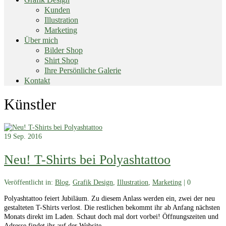
Kunden
Illustration
Marketing
Über mich
Bilder Shop
Shirt Shop
Ihre Persönliche Galerie
Kontakt
End
Künstler
of
menu
19
Sep. 2016
Neu! T-Shirts bei Polyashtattoo
Veröffentlicht in:
Blog
,
Grafik Design
,
Illustration
,
Marketing
|
0
Polyashtattoo feiert Jubiläum. Zu diesem Anlass werden ein, zwei der neu
gestalteten T-Shirts verlost. Die restlichen bekommt ihr ab Anfang nächsten
Monats direkt im Laden. Schaut doch mal dort vorbei! Öffnungszeiten und
Adresse findet ihr auf der Website.