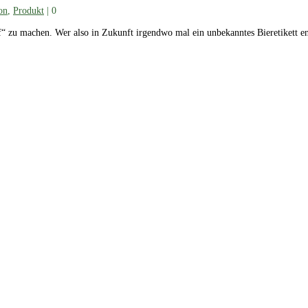
ion
,
Produkt
|
0
off“ zu machen. Wer also in Zukunft irgendwo mal ein unbekanntes Bieretikett en