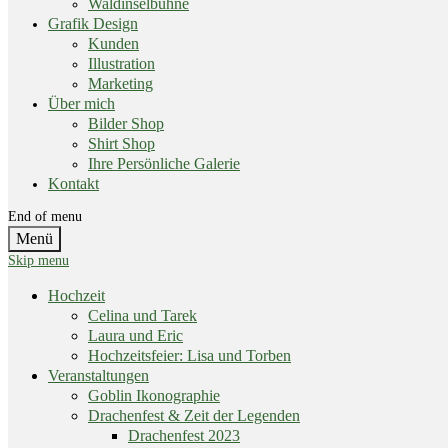
Waldinselbühne
Grafik Design
Kunden
Illustration
Marketing
Über mich
Bilder Shop
Shirt Shop
Ihre Persönliche Galerie
Kontakt
End of menu
Menü
Skip menu
Hochzeit
Celina und Tarek
Laura und Eric
Hochzeitsfeier: Lisa und Torben
Veranstaltungen
Goblin Ikonographie
Drachenfest & Zeit der Legenden
Drachenfest 2023