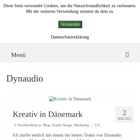
Diese Seite verwendet Cookies, um die Nutzerfreundlichkeit zu verbessern.
Mit der weiteren Verwendung stimmst du dem zu.
Verstanden
Datenschutzerklärung
Grafik Design und Fotografie
Skip
End
Menü
menu
of
menu
Skip
menu
Hochzeit
Dynaudio
Veranstaltungen
Grafik Design
Über mich
2
Kreativ in Dänemark
MAI 2015
Kontakt
Veröffentlicht in:
Blog
,
Grafik Design
,
Marketing
|
0
Ich durfte neulich mit einem der besten Teams von Dynaudio
End