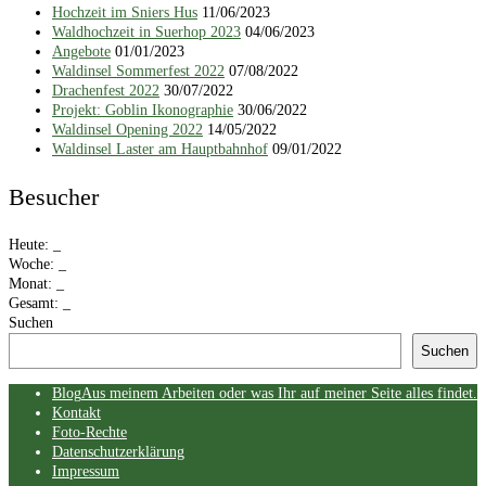
Hochzeit im Sniers Hus
11/06/2023
Waldhochzeit in Suerhop 2023
04/06/2023
Angebote
01/01/2023
Waldinsel Sommerfest 2022
07/08/2022
Drachenfest 2022
30/07/2022
Projekt: Goblin Ikonographie
30/06/2022
Waldinsel Opening 2022
14/05/2022
Waldinsel Laster am Hauptbahnhof
09/01/2022
Besucher
Heute:
_
Woche:
_
Monat:
_
Gesamt:
_
Suchen
Suchen
Skip
Blog
Aus meinem Arbeiten oder was Ihr auf meiner Seite alles findet.
menu
Kontakt
Foto-Rechte
Datenschutzerklärung
Impressum