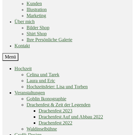
Kunden
Illustration
Marketing
Über mich
Bilder Shop
Shirt Shop
Ihre Persönliche Galerie
Kontakt
End
Menü
of
menu
Skip
Hochzeit
menu
Celina und Tarek
Laura und Eric
Hochzeitsfeier: Lisa und Torben
Veranstaltungen
Goblin Ikonographie
Drachenfest & Zeit der Legenden
Drachenfest 2023
Drachenfest Auf und Abbau 2022
Drachenfest 2022
Waldinselbühne
Grafik Design