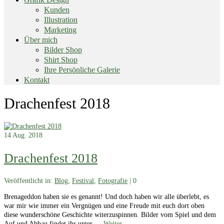
Kunden
Illustration
Marketing
Über mich
Bilder Shop
Shirt Shop
Ihre Persönliche Galerie
Kontakt
End
Drachenfest 2018
of
menu
14
Aug. 2018
Drachenfest 2018
Veröffentlicht in:
Blog
,
Festival
,
Fotografie
|
0
Brenageddon haben sie es genannt! Und doch haben wir alle überlebt, es
war mir wie immer ein Vergnügen und eine Freude mit euch dort oben
diese wunderschöne Geschichte witerzuspinnen. Bilder vom Spiel und dem
Auf und Abbau findet ihr unter …
Weiter