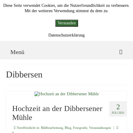
Diese Seite verwendet Cookies, um die Nutzerfreundlichkeit zu verbessern.
Mit der weiteren Verwendung stimmst du dem zu.
Verstanden
Datenschutzerklärung
Grafik Design und Fotografie
Skip
End
Menü
menu
of
menu
Skip
menu
Hochzeit
Dibbersen
Veranstaltungen
Grafik Design
Über mich
2
Hochzeit an der Dibbersener
JULI 2021
Mühle
Kontakt
Veröffentlicht in:
Bildbearbeitung
,
Blog
,
Fotografie
,
Veranstaltungen
|
End