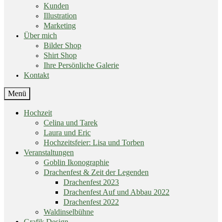
Kunden
Illustration
Marketing
Über mich
Bilder Shop
Shirt Shop
Ihre Persönliche Galerie
Kontakt
End
Menü
of
menu
Skip
Hochzeit
menu
Celina und Tarek
Laura und Eric
Hochzeitsfeier: Lisa und Torben
Veranstaltungen
Goblin Ikonographie
Drachenfest & Zeit der Legenden
Drachenfest 2023
Drachenfest Auf und Abbau 2022
Drachenfest 2022
Waldinselbühne
Grafik Design