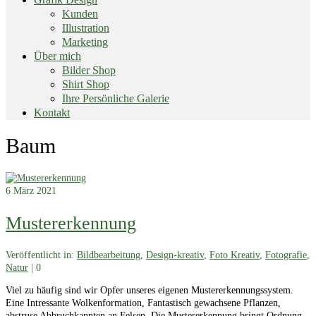
Kunden
Illustration
Marketing
Über mich
Bilder Shop
Shirt Shop
Ihre Persönliche Galerie
Kontakt
End
Baum
of
menu
6
März 2021
Mustererkennung
Veröffentlicht in:
Bildbearbeitung
,
Design-kreativ
,
Foto Kreativ
,
Fotografie
,
Natur
|
0
Viel zu häufig sind wir Opfer unseres eigenen Mustererkennungssystem.
Eine Intressante Wolkenformation, Fantastisch gewachsene Pflanzen,
abstruse Abbruchkannten an Felsen. Die Mustererkennung bringt Ordnung