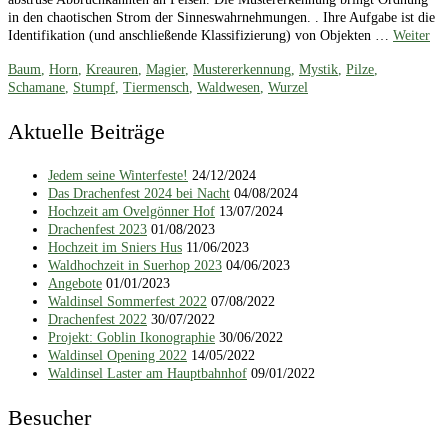
in den chaotischen Strom der Sinneswahrnehmungen. . Ihre Aufgabe ist die
Identifikation (und anschließende Klassifizierung) von Objekten …
Weiter
Baum
,
Horn
,
Kreauren
,
Magier
,
Mustererkennung
,
Mystik
,
Pilze
,
Schamane
,
Stumpf
,
Tiermensch
,
Waldwesen
,
Wurzel
Aktuelle Beiträge
Jedem seine Winterfeste!
24/12/2024
Das Drachenfest 2024 bei Nacht
04/08/2024
Hochzeit am Ovelgönner Hof
13/07/2024
Drachenfest 2023
01/08/2023
Hochzeit im Sniers Hus
11/06/2023
Waldhochzeit in Suerhop 2023
04/06/2023
Angebote
01/01/2023
Waldinsel Sommerfest 2022
07/08/2022
Drachenfest 2022
30/07/2022
Projekt: Goblin Ikonographie
30/06/2022
Waldinsel Opening 2022
14/05/2022
Waldinsel Laster am Hauptbahnhof
09/01/2022
Besucher