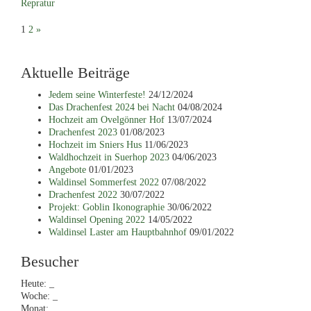
Repratur
Seitennummerierung
1
2
»
der
Aktuelle Beiträge
Beiträge
Jedem seine Winterfeste!
24/12/2024
Das Drachenfest 2024 bei Nacht
04/08/2024
Hochzeit am Ovelgönner Hof
13/07/2024
Drachenfest 2023
01/08/2023
Hochzeit im Sniers Hus
11/06/2023
Waldhochzeit in Suerhop 2023
04/06/2023
Angebote
01/01/2023
Waldinsel Sommerfest 2022
07/08/2022
Drachenfest 2022
30/07/2022
Projekt: Goblin Ikonographie
30/06/2022
Waldinsel Opening 2022
14/05/2022
Waldinsel Laster am Hauptbahnhof
09/01/2022
Besucher
Heute:
_
Woche:
_
Monat:
_