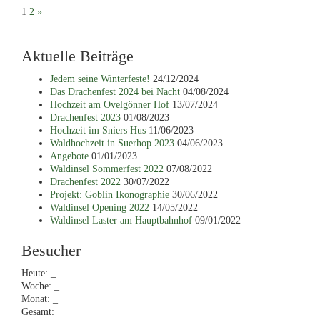
Seitennummerierung
1
2
»
der
Aktuelle Beiträge
Beiträge
Jedem seine Winterfeste!
24/12/2024
Das Drachenfest 2024 bei Nacht
04/08/2024
Hochzeit am Ovelgönner Hof
13/07/2024
Drachenfest 2023
01/08/2023
Hochzeit im Sniers Hus
11/06/2023
Waldhochzeit in Suerhop 2023
04/06/2023
Angebote
01/01/2023
Waldinsel Sommerfest 2022
07/08/2022
Drachenfest 2022
30/07/2022
Projekt: Goblin Ikonographie
30/06/2022
Waldinsel Opening 2022
14/05/2022
Waldinsel Laster am Hauptbahnhof
09/01/2022
Besucher
Heute:
_
Woche:
_
Monat:
_
Gesamt:
_