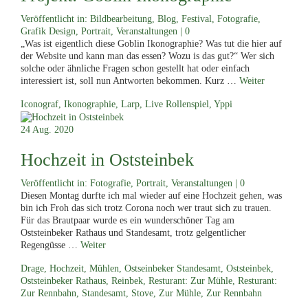
Veröffentlicht in:
Bildbearbeitung
,
Blog
,
Festival
,
Fotografie
,
Grafik Design
,
Portrait
,
Veranstaltungen
|
0
„Was ist eigentlich diese Goblin Ikonographie? Was tut die hier auf
der Website und kann man das essen? Wozu is das gut?“ Wer sich
solche oder ähnliche Fragen schon gestellt hat oder einfach
interessiert ist, soll nun Antworten bekommen. Kurz …
Weiter
Iconograf
,
Ikonographie
,
Larp
,
Live Rollenspiel
,
Yppi
24
Aug. 2020
Hochzeit in Oststeinbek
Veröffentlicht in:
Fotografie
,
Portrait
,
Veranstaltungen
|
0
Diesen Montag durfte ich mal wieder auf eine Hochzeit gehen, was
bin ich Froh das sich trotz Corona noch wer traut sich zu trauen.
Für das Brautpaar wurde es ein wunderschöner Tag am
Oststeinbeker Rathaus und Standesamt, trotz gelgentlicher
Regengüsse …
Weiter
Drage
,
Hochzeit
,
Mühlen
,
Ostseinbeker Standesamt
,
Oststeinbek
,
Oststeinbeker Rathaus
,
Reinbek
,
Resturant: Zur Mühle
,
Resturant:
Zur Rennbahn
,
Standesamt
,
Stove
,
Zur Mühle
,
Zur Rennbahn