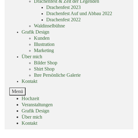
Drachenfest & Zeit der Legenden
Drachenfest 2023
Drachenfest Auf und Abbau 2022
Drachenfest 2022
Waldinselbühne
Grafik Design
Kunden
Illustration
Marketing
Über mich
Bilder Shop
Shirt Shop
Ihre Persönliche Galerie
Kontakt
End
Menü
of
Skip
Hochzeit
menu
menu
Veranstaltungen
Grafik Design
Über mich
Kontakt
End
of